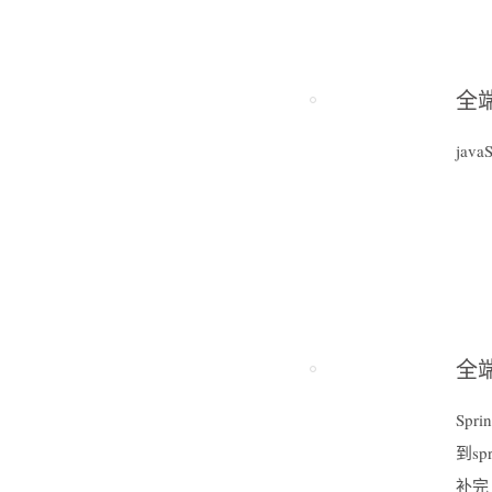
全端
ja
全端
Sp
到s
补完