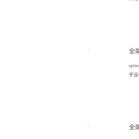
全端
sp
乎没
全端