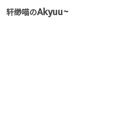
Akyuu~
轩缈喵の