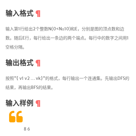
学习
项目
输入格式
题解
输入第1行给出2个整数N(0<N≤10)和E，分别是图的顶点数和边
随想
数。随后E行，每行给出一条边的两个端点。每行中的数字之间用1
清单
空格分隔。
书单
输出格式
番组
歌单
按照”{ v1 v2 … vk}”的格式，每行输出一个连通集。先输出DFS的
结果，再输出BFS的结果。
留言板
友人帐
输入样例
赞赏
关于
8 6
我？