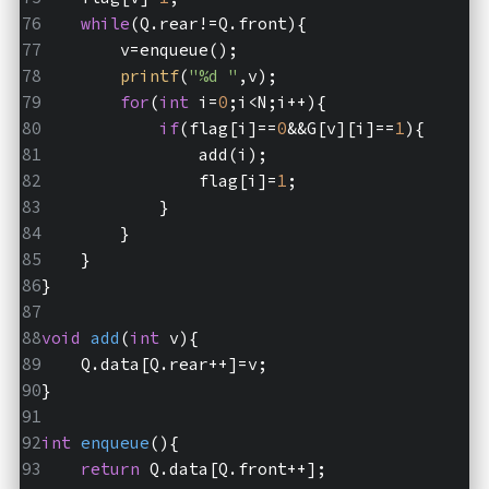
while
(Q.rear!=Q.front){
        v=enqueue();
printf
(
"%d "
,v);
for
(
int
 i=
0
;i<N;i++){
if
(flag[i]==
0
&&G[v][i]==
1
){
                add(i);
                flag[i]=
1
;
            }
        }
    }
}
void
add
(
int
 v)
{
    Q.data[Q.rear++]=v;
}
int
enqueue
()
{
return
 Q.data[Q.front++];