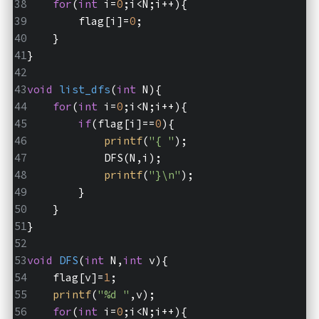
for
(
int
 i=
0
;i<N;i++){
        flag[i]=
0
;
    }
}
void
list_dfs
(
int
 N)
{
for
(
int
 i=
0
;i<N;i++){
if
(flag[i]==
0
){
printf
(
"{ "
);
            DFS(N,i);
printf
(
"}\n"
);
        }
    }
}
void
DFS
(
int
 N,
int
 v)
{
    flag[v]=
1
;
printf
(
"%d "
,v);
for
(
int
 i=
0
;i<N;i++){