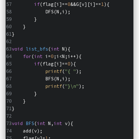
if
(flag[i]==
0
&&G[v][i]==
1
){
            DFS(N,i);
        }
    }
}
void
list_bfs
(
int
 N)
{
for
(
int
 i=
0
;i<N;i++){
if
(flag[i]==
0
){
printf
(
"{ "
);
            BFS(N,i);
printf
(
"}\n"
);
        }
    }
}
void
BFS
(
int
 N,
int
 v)
{
    add(v);
    flag[v]=
1
;