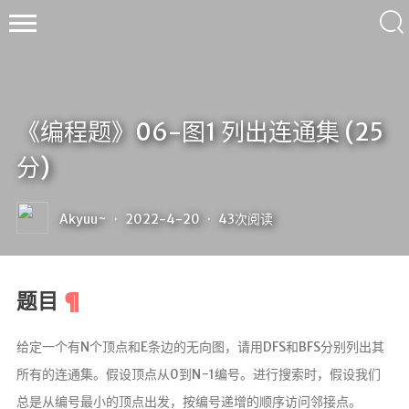
《编程题》06-图1 列出连通集 (25
轩
分)
缈
喵
の
Akyuu~
·
2022-4-20
·
43
次阅读
Akyuu~
题目
首页
给定一个有N个顶点和E条边的无向图，请用DFS和BFS分别列出其
归档
所有的连通集。假设顶点从0到N−1编号。进行搜索时，假设我们
总是从编号最小的顶点出发，按编号递增的顺序访问邻接点。