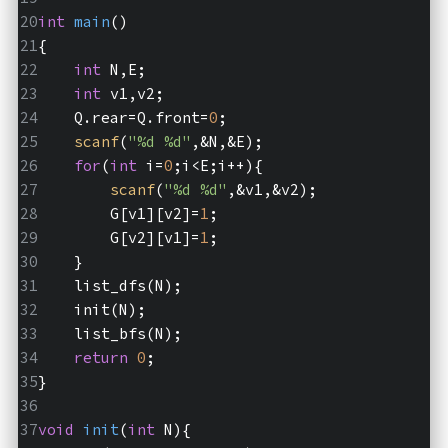
int
main
()
{
int
 N,E;
int
 v1,v2;
    Q.rear=Q.front=
0
;
scanf
(
"%d %d"
,&N,&E);
for
(
int
 i=
0
;i<E;i++){
scanf
(
"%d %d"
,&v1,&v2);
        G[v1][v2]=
1
;
        G[v2][v1]=
1
;
    }
    list_dfs(N);
    init(N);
    list_bfs(N);
return
0
;
}
void
init
(
int
 N)
{