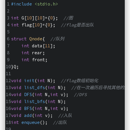
#
include
<stdio.h>
int
 G[
10
][
10
]={
0
};  
//图
int
 flag[
10
]={
0
};  
//flag是否出队
struct
Qnode
{
//队列
int
 data[
11
];
int
 rear;
int
 front;
}Q;
void
init
(
int
 N)
;  
//flag数组初始化
void
list_dfs
(
int
 N)
;  
//在一次遍历后寻找其他的连
void
DFS
(
int
 N,
int
 v)
;  
//DFS
void
list_bfs
(
int
 N)
;
void
BFS
(
int
 N,
int
 v)
;
void
add
(
int
 v)
;  
//入队
int
enqueue
()
;  
//出队